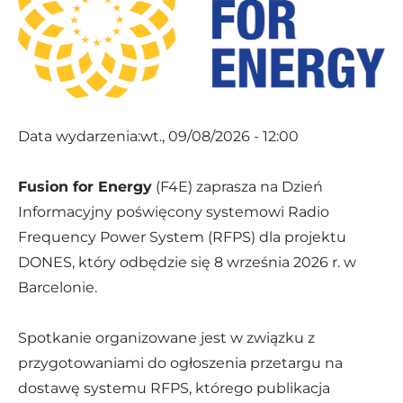
Aktualne zamówienia
Altrad Babcock
C-MAC Blue Hub
S2Innovation
Data wydarzenia:
wt., 09/08/2026 - 12:00
SECO/WARWICK
Fusion for Energy
(F4E) zaprasza na Dzień
Informacyjny poświęcony systemowi Radio
Frequency Power System (RFPS) dla projektu
DONES, który odbędzie się 8 września 2026 r. w
Barcelonie.
Spotkanie organizowane jest w związku z
przygotowaniami do ogłoszenia przetargu na
dostawę systemu RFPS, którego publikacja