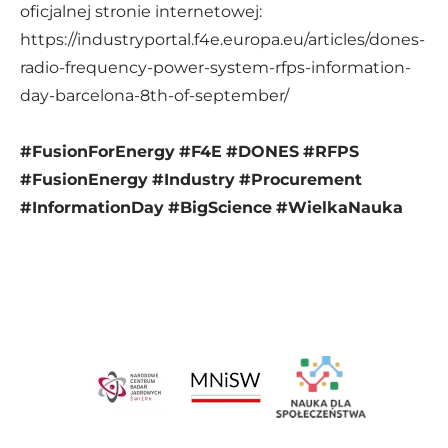
oficjalnej stronie internetowej:
https://industryportal.f4e.europa.eu/articles/dones-
radio-frequency-power-system-rfps-information-
day-barcelona-8th-of-september/
#FusionForEnergy
#F4E
#DONES
#RFPS
#FusionEnergy
#Industry
#Procurement
#InformationDay
#BigScience
#WielkaNauka