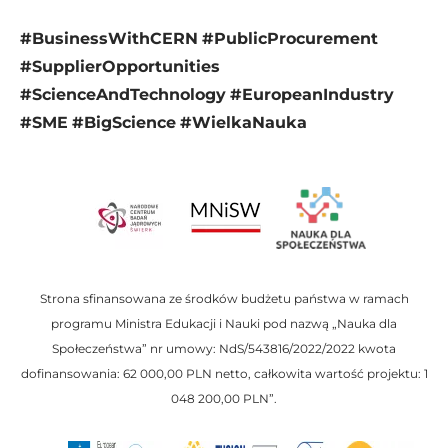
#BusinessWithCERN
#PublicProcurement
#SupplierOpportunities
#ScienceAndTechnology
#EuropeanIndustry
#SME
#BigScience
#WielkaNauka
Strona sfinansowana ze środków budżetu państwa w ramach
programu Ministra Edukacji i Nauki pod nazwą „Nauka dla
Społeczeństwa” nr umowy: NdS/543816/2022/2022 kwota
dofinansowania: 62 000,00 PLN netto, całkowita wartość projektu: 1
048 200,00 PLN”.