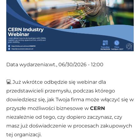
Aktualne zamówienia
Altrad Babcock
C-MAC Blue Hub
S2Innovation
SECO/WARWICK
Data wydarzenia:
wt., 06/30/2026 - 12:00
💻 Już wkrótce odbędzie się webinar dla
przedstawicieli przemysłu, podczas którego
dowiedziesz się, jak Twoja firma może włączyć się w
przyszłe możliwości biznesowe w
CERN
niezależnie od tego, czy dopiero zaczynasz, czy
masz już doświadczenie w procesach zakupowych
tej organizacji.