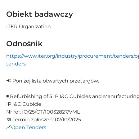
Aktualne zamówienia
Altrad Babcock
Obiekt badawczy
C-MAC Blue Hub
ITER Organization
S2Innovation
Odnośnik
SECO/WARWICK
https://www.iter.org/industry/procurement/tenders/
tenders
📢 Poniżej lista otwartych przetargów:
◾ Refurbishing of 5 IP I&C Cubicles and Manufacturing
IP I&C Cubicle
Nr ref: IO/25/OT/10032827/VML
📅 Termin zgłoszeń: 07/10/2025
🔗
Open Tenders