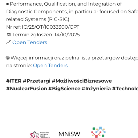
◾ Performance, Qualification, and Integration of
Diagnostic Components, in particular focused on Safe
related Systems (PIC-SIC)
Nr ref: IO/25/OT/10033300/CPT
📅 Termin zgłoszeń: 14/10/2025
🔗
Open Tenders
🌐 Więcej informacji oraz pełna lista przetargów dostę
na stronie:
Open Tenders
#ITER
#Przetargi
#MożliwościBiznesowe
#NuclearFusion
#BigScience
#Inżynieria
#Technol