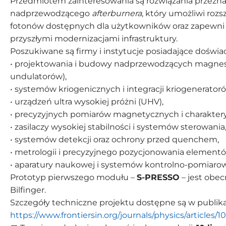
Przedmiotem zainteresowania są rozwiązania przez
nadprzewodzącego
afterburnera
, który umożliwi rozs
fotonów dostępnych dla użytkowników oraz zapewni
przyszłymi modernizacjami infrastruktury.
Poszukiwane są firmy i instytucje posiadające doświad
• projektowania i budowy nadprzewodzących magnes
undulatorów),
• systemów kriogenicznych i integracji kriogeneratoró
• urządzeń ultra wysokiej próżni (UHV),
• precyzyjnych pomiarów magnetycznych i charakteryz
• zasilaczy wysokiej stabilności i systemów sterowania
• systemów detekcji oraz ochrony przed quenchem,
• metrologii i precyzyjnego pozycjonowania element
• aparatury naukowej i systemów kontrolno-pomiaro
Prototyp pierwszego modułu –
S-PRESSO
– jest obe
Bilfinger.
Szczegóły techniczne projektu dostępne są w publikac
https://www.frontiersin.org/journals/physics/articles/1