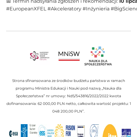
📅 Termin nadsyłania zgłoszeń i rekomendacji:
10 lipc
#EuropeanXFEL #Akceleratory #Inżynieria #BigScie
Strona sfinansowana ze środków budżetu państwa w ramach
programu Ministra Edukacji i Nauki pod nazwą „Nauka dla
Społeczeństwa” nr umowy: NdS/543816/2022/2022 kwota
dofinansowania: 62 000,00 PLN netto, całkowita wartość projektu: 1
048 200,00 PLN”.