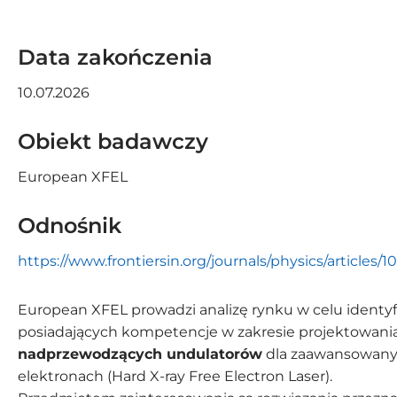
Aktualne zamówienia
Altrad Babcock
Data zakończenia
C-MAC Blue Hub
10.07.2026
S2Innovation
SECO/WARWICK
Obiekt badawczy
European XFEL
Odnośnik
https://www.frontiersin.org/journals/physics/articles/
European XFEL prowadzi analizę rynku w celu identy
posiadających kompetencje w zakresie projektowania 
nadprzewodzących undulatorów
dla zaawansowany
elektronach (Hard X-ray Free Electron Laser).