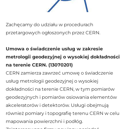
Aktualne zamówienia
Altrad Babcock
C-MAC Blue Hub
Zachęcamy do udziału w procedurach
przetargowych ogłoszonych przez CERN.
S2Innovation
SECO/WARWICK
Umowa o świadczenie usług w zakresie
metrologii geodezyjnej o wysokiej dokładności
na terenie CERN. (13070201)
CERN zamierza zawrzeć umowę o świadczenie
usług metrologii geodezyjnej o wysokiej
dokładności na terenie CERN, w tym pomiarów
geodezyjnych i pomiarów osiowania elementów
akceleratorów i detektorów. Usługi obejmują
również pomiary i topografię terenu CERN w celu
mapowania powierzchni i podłóg.