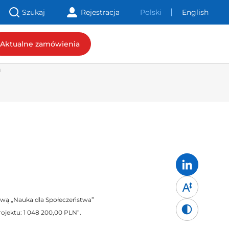
Nawigacja
Szukaj
Rejestracja
Polski
English
nagłówka
Aktualne zamówienia
ń
zwą „Nauka dla Społeczeństwa”
jektu: 1 048 200,00 PLN”.