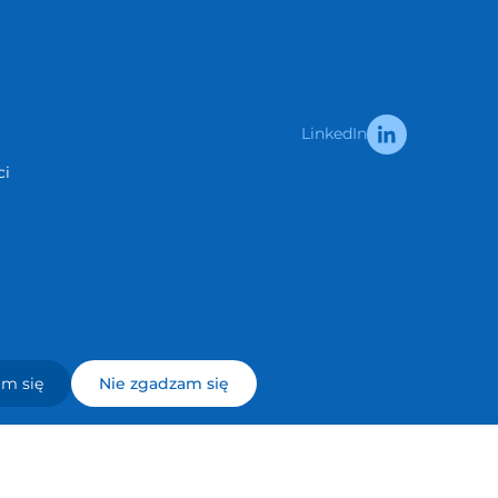
LinkedIn
ci
m się
Nie zgadzam się