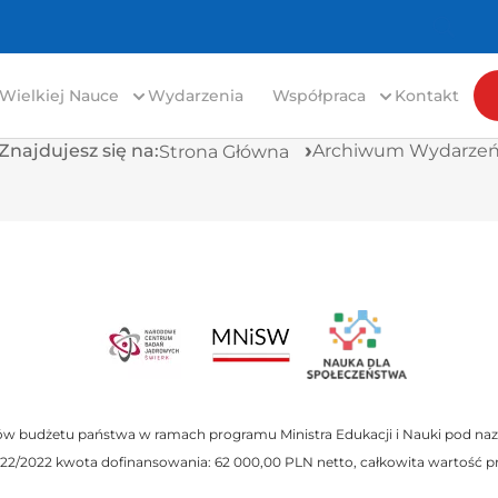
S2Innovation
Zamówienia
ECO/WARWICK
Transfer technologii
 Wielkiej Nauce
Wydarzenia
Współpraca
Kontakt
Znajdujesz się na:
Archiwum Wydarze
Strona Główna
ów budżetu państwa w ramach programu Ministra Edukacji i Nauki pod na
2/2022 kwota dofinansowania: 62 000,00 PLN netto, całkowita wartość pro